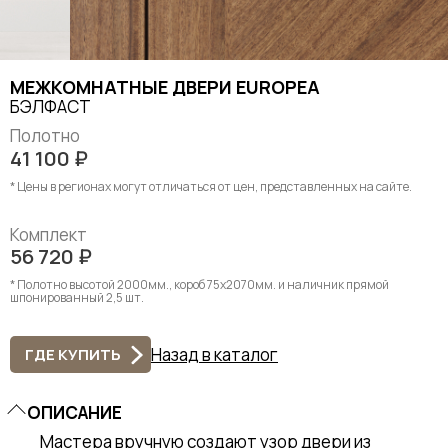
МЕЖКОМНАТНЫЕ ДВЕРИ EUROPEA
БЭЛФАСТ
Полотно
41 100
₽
* Цены в регионах могут отличаться от цен, представленных на сайте.
Комплект
56 720
₽
* Полотно высотой 2000мм., короб 75х2070мм. и наличник прямой
шпонированный 2,5 шт.
Назад в каталог
ГДЕ КУПИТЬ
ОПИСАНИЕ
Мастера вручную создают узор двери из