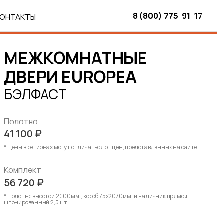
8 (800) 775-91-17
КОНТАКТЫ
МЕЖКОМНАТНЫЕ
ДВЕРИ EUROPEA
БЭЛФАСТ
Полотно
41 100
₽
* Цены в регионах могут отличаться от цен, представленных на сайте.
Комплект
56 720
₽
* Полотно высотой 2000мм., короб 75х2070мм. и наличник прямой
шпонированный 2,5 шт.